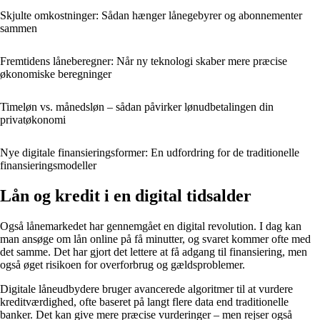
Skjulte omkostninger: Sådan hænger lånegebyrer og abonnementer
sammen
Fremtidens låneberegner: Når ny teknologi skaber mere præcise
økonomiske beregninger
Timeløn vs. månedsløn – sådan påvirker lønudbetalingen din
privatøkonomi
Nye digitale finansieringsformer: En udfordring for de traditionelle
finansieringsmodeller
Lån og kredit i en digital tidsalder
Også lånemarkedet har gennemgået en digital revolution. I dag kan
man ansøge om lån online på få minutter, og svaret kommer ofte med
det samme. Det har gjort det lettere at få adgang til finansiering, men
også øget risikoen for overforbrug og gældsproblemer.
Digitale låneudbydere bruger avancerede algoritmer til at vurdere
kreditværdighed, ofte baseret på langt flere data end traditionelle
banker. Det kan give mere præcise vurderinger – men rejser også