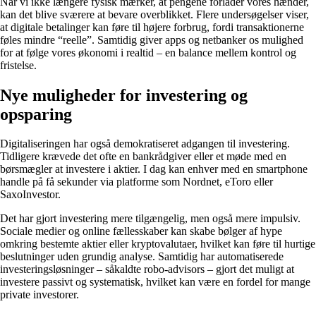
Når vi ikke længere fysisk mærker, at pengene forlader vores hænder,
kan det blive sværere at bevare overblikket. Flere undersøgelser viser,
at digitale betalinger kan føre til højere forbrug, fordi transaktionerne
føles mindre “reelle”. Samtidig giver apps og netbanker os mulighed
for at følge vores økonomi i realtid – en balance mellem kontrol og
fristelse.
Nye muligheder for investering og
opsparing
Digitaliseringen har også demokratiseret adgangen til investering.
Tidligere krævede det ofte en bankrådgiver eller et møde med en
børsmægler at investere i aktier. I dag kan enhver med en smartphone
handle på få sekunder via platforme som Nordnet, eToro eller
SaxoInvestor.
Det har gjort investering mere tilgængelig, men også mere impulsiv.
Sociale medier og online fællesskaber kan skabe bølger af hype
omkring bestemte aktier eller kryptovalutaer, hvilket kan føre til hurtige
beslutninger uden grundig analyse. Samtidig har automatiserede
investeringsløsninger – såkaldte robo-advisors – gjort det muligt at
investere passivt og systematisk, hvilket kan være en fordel for mange
private investorer.