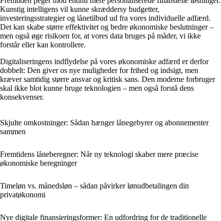
Fremtiden peger mod endnu mere personaliserede finansielle løsninger.
Kunstig intelligens vil kunne skræddersy budgetter,
investeringsstrategier og lånetilbud ud fra vores individuelle adfærd.
Det kan skabe større effektivitet og bedre økonomiske beslutninger –
men også øge risikoen for, at vores data bruges på måder, vi ikke
forstår eller kan kontrollere.
Digitaliseringens indflydelse på vores økonomiske adfærd er derfor
dobbelt: Den giver os nye muligheder for frihed og indsigt, men
kræver samtidig større ansvar og kritisk sans. Den moderne forbruger
skal ikke blot kunne bruge teknologien – men også forstå dens
konsekvenser.
Skjulte omkostninger: Sådan hænger lånegebyrer og abonnementer
sammen
Fremtidens låneberegner: Når ny teknologi skaber mere præcise
økonomiske beregninger
Timeløn vs. månedsløn – sådan påvirker lønudbetalingen din
privatøkonomi
Nye digitale finansieringsformer: En udfordring for de traditionelle