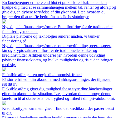
En låneberegner er mere end blot et praktisk redskab – den kan
hjælpe dig med at se sammenhængen mellem tal, renter og afdrag og
give dig en dybere forståelse af din økonomi. Lær, hvordan du
bruger den til at træffe bedre finansielle beslutninger.
Nye digitale finansieringsformer: En udfordring for de traditionelle
finansieringsmodeller
Digitale platforme og teknologier ændrer måden, vi tænker
finansiering på
Nye digitale finansieringsformer som crowdfunding, peer-to-peer-
lån og kryptovalutaer udfordrer de traditionelle banker og
kreditinstitutter. Artiklen undersøger, hvordan denne udvikling
påvirker finanssektoren, og hvilke muligheder og risici den bringer
med sig.
Fleksible afdrag – en nøgle til økonomisk frihed
Få større frihed i din økonomi med afdragsordninger, der tilpasser
sig dit liv
Fleksible afdrag giver dig mulighed for at styre dine lånebetalinger
efter din økonomiske situation. Læs, hvordan du kan bruge denne
låneform til at skabe balance, tryghed og frihed i din privatøkonomi.
Kreditkorttyper sammenlignet – find det kreditkort, der passer bedst
til dig
Få styr på forskellene mellem kreditkorttyper og vælg det kort, der