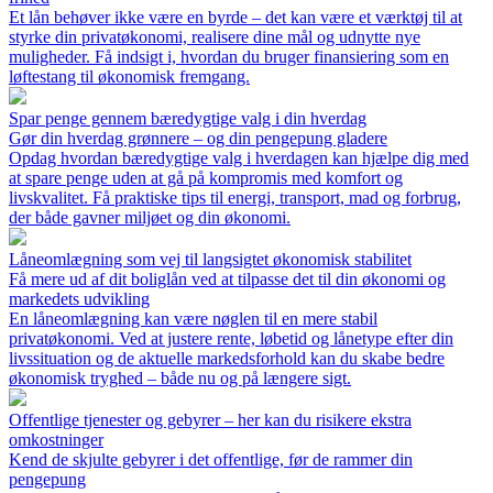
Et lån behøver ikke være en byrde – det kan være et værktøj til at
styrke din privatøkonomi, realisere dine mål og udnytte nye
muligheder. Få indsigt i, hvordan du bruger finansiering som en
løftestang til økonomisk fremgang.
Spar penge gennem bæredygtige valg i din hverdag
Gør din hverdag grønnere – og din pengepung gladere
Opdag hvordan bæredygtige valg i hverdagen kan hjælpe dig med
at spare penge uden at gå på kompromis med komfort og
livskvalitet. Få praktiske tips til energi, transport, mad og forbrug,
der både gavner miljøet og din økonomi.
Låneomlægning som vej til langsigtet økonomisk stabilitet
Få mere ud af dit boliglån ved at tilpasse det til din økonomi og
markedets udvikling
En låneomlægning kan være nøglen til en mere stabil
privatøkonomi. Ved at justere rente, løbetid og lånetype efter din
livssituation og de aktuelle markedsforhold kan du skabe bedre
økonomisk tryghed – både nu og på længere sigt.
Offentlige tjenester og gebyrer – her kan du risikere ekstra
omkostninger
Kend de skjulte gebyrer i det offentlige, før de rammer din
pengepung