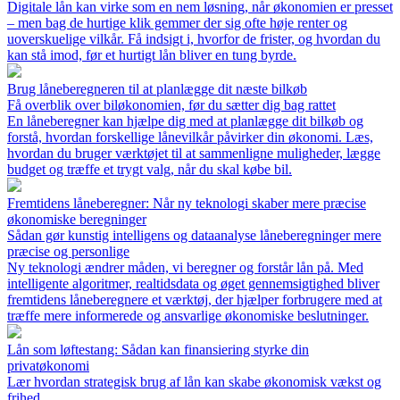
Digitale lån kan virke som en nem løsning, når økonomien er presset
– men bag de hurtige klik gemmer der sig ofte høje renter og
uoverskuelige vilkår. Få indsigt i, hvorfor de frister, og hvordan du
kan stå imod, før et hurtigt lån bliver en tung byrde.
Brug låneberegneren til at planlægge dit næste bilkøb
Få overblik over biløkonomien, før du sætter dig bag rattet
En låneberegner kan hjælpe dig med at planlægge dit bilkøb og
forstå, hvordan forskellige lånevilkår påvirker din økonomi. Læs,
hvordan du bruger værktøjet til at sammenligne muligheder, lægge
budget og træffe et trygt valg, når du skal købe bil.
Fremtidens låneberegner: Når ny teknologi skaber mere præcise
økonomiske beregninger
Sådan gør kunstig intelligens og dataanalyse låneberegninger mere
præcise og personlige
Ny teknologi ændrer måden, vi beregner og forstår lån på. Med
intelligente algoritmer, realtidsdata og øget gennemsigtighed bliver
fremtidens låneberegnere et værktøj, der hjælper forbrugere med at
træffe mere informerede og ansvarlige økonomiske beslutninger.
Lån som løftestang: Sådan kan finansiering styrke din
privatøkonomi
Lær hvordan strategisk brug af lån kan skabe økonomisk vækst og
frihed