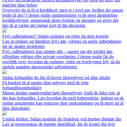
matcher dine behov
Overvejer du at få et kreditkort, men er i tvivl om, hvilket der passer
bedst til dig? I denne guide sammenligner vi de mest almindelige
kreditkorttyper, gennemgår deres fordele og ulemper og giver dig
tips til at vælge det rigtige kort til din økonomi.
Fejl i udbetalinger? Sådan opdager og retter du dem korrekt
Lær at opdage og håndtere fejl i løn, ydelser og andre udbetalinger,
før de skaber problemer
Fejl i udbetalinger kan ramme alle – uanset om det gælder løn,
offentlige ydelser eller private overførsler. I denne guide får du
overblik over, hvordan du opdager, retter og forebygger fejl, så du
undgår unødige økonomiske udfordringer.
Sådan forhandler du dig til lavere lånegebyrer på dine aftaler
Få banken til at sænke dine gebyrer med de rette
forhandlingsteknikker
Mange betaler unødvendigt høje lånegebyrer, fordi de ikke ved, at
der kan forhandles. Læs hvordan du med forberedelse, indsigt og de
rigtige argumenter kan reducere dine omkostninger og få mere ud af
dine låneaftaler.
Undgå fælden: Sådan modstår du fristelsen ved hurtige digitale lån
Lær at gennemskue de hurtige lånetilbud, før de koster dig dyrt