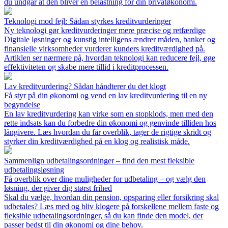
du undgår at den bliver en belastning for din privatøkonomi.
Teknologi mod fejl: Sådan styrkes kreditvurderinger
Ny teknologi gør kreditvurderinger mere præcise og retfærdige
Digitale løsninger og kunstig intelligens ændrer måden, banker og
finansielle virksomheder vurderer kunders kreditværdighed på.
Artiklen ser nærmere på, hvordan teknologi kan reducere fejl, øge
effektiviteten og skabe mere tillid i kreditprocessen.
Lav kreditvurdering? Sådan håndterer du det klogt
Få styr på din økonomi og vend en lav kreditvurdering til en ny
begyndelse
En lav kreditvurdering kan virke som en stopklods, men med den
rette indsats kan du forbedre din økonomi og genvinde tilliden hos
långivere. Læs hvordan du får overblik, tager de rigtige skridt og
styrker din kreditværdighed på en klog og realistisk måde.
Sammenlign udbetalingsordninger – find den mest fleksible
udbetalingsløsning
Få overblik over dine muligheder for udbetaling – og vælg den
løsning, der giver dig størst frihed
Skal du vælge, hvordan din pension, opsparing eller forsikring skal
udbetales? Læs med og bliv klogere på forskellene mellem faste og
fleksible udbetalingsordninger, så du kan finde den model, der
passer bedst til din økonomi og dine behov.