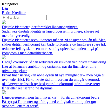
Kategorier
Lån
Bedre Kreditter
Digitale identiteter, der forenkler låneansøgningen
Sådan gør digitale identiteter låneprocessen hurtigere, sikrere og
mere brugervenlig
Digitale identiteter revolutionerer måden, vi ansøger om lån på. Med
sikker digital verificering kan både forbrugere og långivere spare tid,
reducere fejl og skabe en mere smidig oplevelse – uden at gå på
kompromis med datasikkerheden.
Undgå overmod: Sådan reducerer du risikoen ved privat finansiering
Lær at balancere ambition og omtanke, når du finansierer dine
private projekter
Privat finansiering kan åbne døren til nye muligheder – men også til
uventede risici. Få konkrete råd til, hvordan du undgår overmod,
planlægger realistisk og beskytter din økonomi, når du investerer,
låner eller realiserer dine drømme.
Låneberegneren som læringsværktøj – forstå din økonomi bedre
Få styr på lån, renter og afdrag med et digitalt værktøj, der gør
økonomi lettere at forstå