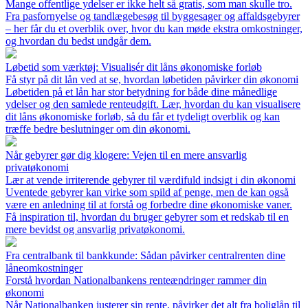
Mange offentlige ydelser er ikke helt så gratis, som man skulle tro.
Fra pasfornyelse og tandlægebesøg til byggesager og affaldsgebyrer
– her får du et overblik over, hvor du kan møde ekstra omkostninger,
og hvordan du bedst undgår dem.
Løbetid som værktøj: Visualisér dit låns økonomiske forløb
Få styr på dit lån ved at se, hvordan løbetiden påvirker din økonomi
Løbetiden på et lån har stor betydning for både dine månedlige
ydelser og den samlede renteudgift. Lær, hvordan du kan visualisere
dit låns økonomiske forløb, så du får et tydeligt overblik og kan
træffe bedre beslutninger om din økonomi.
Når gebyrer gør dig klogere: Vejen til en mere ansvarlig
privatøkonomi
Lær at vende irriterende gebyrer til værdifuld indsigt i din økonomi
Uventede gebyrer kan virke som spild af penge, men de kan også
være en anledning til at forstå og forbedre dine økonomiske vaner.
Få inspiration til, hvordan du bruger gebyrer som et redskab til en
mere bevidst og ansvarlig privatøkonomi.
Fra centralbank til bankkunde: Sådan påvirker centralrenten dine
låneomkostninger
Forstå hvordan Nationalbankens renteændringer rammer din
økonomi
Når Nationalbanken justerer sin rente, påvirker det alt fra boliglån til