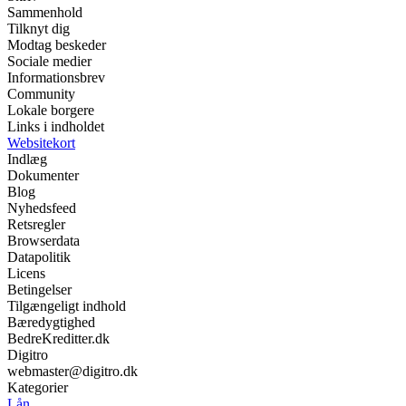
Sammenhold
Tilknyt dig
Modtag beskeder
Sociale medier
Informationsbrev
Community
Lokale borgere
Links i indholdet
Websitekort
Indlæg
Dokumenter
Blog
Nyhedsfeed
Retsregler
Browserdata
Datapolitik
Licens
Betingelser
Tilgængeligt indhold
Bæredygtighed
BedreKreditter.dk
Digitro
webmaster@digitro.dk
Kategorier
Lån