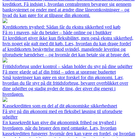
kreditkort. Få indsigt i, hvordan centralrenten bevæger sig gennem
banksystemet og ender med at ændre dine låneomkostninger – og
hvad du kan gøre for at tilpasse din økonomi.
Kreditkortets tryghed: Sådan får du ekstra sikkerhed ved køb
Få ro i maven, når du betaler – både online og i butikker
Et kreditkort giver ikke kun fleksibilitet, men også ekstra sikkerhed,
hvis noget går galt med dit køb. Læs, hvordan du kan drage fordel
af kreditkortets beskyttelse mod svindel, manglende levering og
uforudsete hændelser – og hvornår det kan betale sig at bruge det.
Fritidsforbrug under kontrol – sådan holder du styr på dine udgifter
Få mere glæde ud af din fritid – uden at sprænge budgettet
Små justeringer kan gøre en stor forskel for din økonomi. Lær,
hvordan du får styr på dit fritidsforbrug, bevarer overblikket over
dine udgifter og stadig nyder de ting, der giver dig energi i
hverdagen.
Kassekreditten som en del af dit økonomiske sikkerhedsnet
Få styr på din økonomi med en fleksibel løsning til uforudsete
udgifter
En kassekredit kan give dig økonomisk frihed og tryghed i
hverdagen, når du bruger den med omtanke. Læs, hvordan
kassekreditten fungerer, hvornår den kan være en fordel, og hvordan