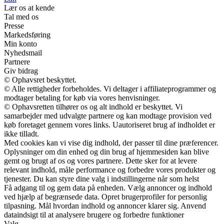
Lær os at kende
Tal med os
Presse
Markedsføring
Min konto
Nyhedsmail
Partnere
Giv bidrag
© Ophavsret beskyttet.
© Alle rettigheder forbeholdes. Vi deltager i affiliateprogrammer og
modtager betaling for køb via vores henvisninger.
© Ophavsretten tilhører os og alt indhold er beskyttet. Vi
samarbejder med udvalgte partnere og kan modtage provision ved
køb foretaget gennem vores links. Uautoriseret brug af indholdet er
ikke tilladt.
Med cookies kan vi vise dig indhold, der passer til dine præferencer.
Oplysninger om din enhed og din brug af hjemmesiden kan blive
gemt og brugt af os og vores partnere. Dette sker for at levere
relevant indhold, måle performance og forbedre vores produkter og
tjenester. Du kan styre dine valg i indstillingerne når som helst
Få adgang til og gem data på enheden. Vælg annoncer og indhold
ved hjælp af begrænsede data. Opret brugerprofiler for personlig
tilpasning. Mål hvordan indhold og annoncer klarer sig. Anvend
dataindsigt til at analysere brugere og forbedre funktioner
Valg