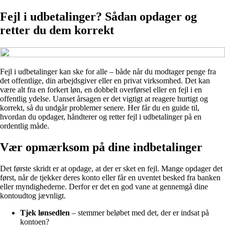
Fejl i udbetalinger? Sådan opdager og
retter du dem korrekt
Fejl i udbetalinger kan ske for alle – både når du modtager penge fra
det offentlige, din arbejdsgiver eller en privat virksomhed. Det kan
være alt fra en forkert løn, en dobbelt overførsel eller en fejl i en
offentlig ydelse. Uanset årsagen er det vigtigt at reagere hurtigt og
korrekt, så du undgår problemer senere. Her får du en guide til,
hvordan du opdager, håndterer og retter fejl i udbetalinger på en
ordentlig måde.
Vær opmærksom på dine indbetalinger
Det første skridt er at opdage, at der er sket en fejl. Mange opdager det
først, når de tjekker deres konto eller får en uventet besked fra banken
eller myndighederne. Derfor er det en god vane at gennemgå dine
kontoudtog jævnligt.
Tjek lønsedlen
– stemmer beløbet med det, der er indsat på
kontoen?