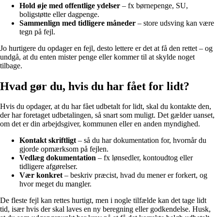
Hold øje med offentlige ydelser
– fx børnepenge, SU,
boligstøtte eller dagpenge.
Sammenlign med tidligere måneder
– store udsving kan være
tegn på fejl.
Jo hurtigere du opdager en fejl, desto lettere er det at få den rettet – og
undgå, at du enten mister penge eller kommer til at skylde noget
tilbage.
Hvad gør du, hvis du har fået for lidt?
Hvis du opdager, at du har fået udbetalt for lidt, skal du kontakte den,
der har foretaget udbetalingen, så snart som muligt. Det gælder uanset,
om det er din arbejdsgiver, kommunen eller en anden myndighed.
Kontakt skriftligt
– så du har dokumentation for, hvornår du
gjorde opmærksom på fejlen.
Vedlæg dokumentation
– fx lønsedler, kontoudtog eller
tidligere afgørelser.
Vær konkret
– beskriv præcist, hvad du mener er forkert, og
hvor meget du mangler.
De fleste fejl kan rettes hurtigt, men i nogle tilfælde kan det tage lidt
tid, især hvis der skal laves en ny beregning eller godkendelse. Husk,