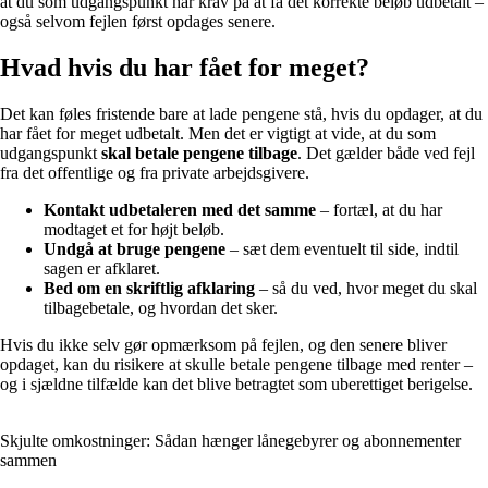
at du som udgangspunkt har krav på at få det korrekte beløb udbetalt –
også selvom fejlen først opdages senere.
Hvad hvis du har fået for meget?
Det kan føles fristende bare at lade pengene stå, hvis du opdager, at du
har fået for meget udbetalt. Men det er vigtigt at vide, at du som
udgangspunkt
skal betale pengene tilbage
. Det gælder både ved fejl
fra det offentlige og fra private arbejdsgivere.
Kontakt udbetaleren med det samme
– fortæl, at du har
modtaget et for højt beløb.
Undgå at bruge pengene
– sæt dem eventuelt til side, indtil
sagen er afklaret.
Bed om en skriftlig afklaring
– så du ved, hvor meget du skal
tilbagebetale, og hvordan det sker.
Hvis du ikke selv gør opmærksom på fejlen, og den senere bliver
opdaget, kan du risikere at skulle betale pengene tilbage med renter –
og i sjældne tilfælde kan det blive betragtet som uberettiget berigelse.
Skjulte omkostninger: Sådan hænger lånegebyrer og abonnementer
sammen