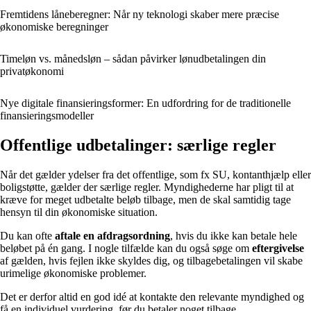
Fremtidens låneberegner: Når ny teknologi skaber mere præcise
økonomiske beregninger
Timeløn vs. månedsløn – sådan påvirker lønudbetalingen din
privatøkonomi
Nye digitale finansieringsformer: En udfordring for de traditionelle
finansieringsmodeller
Offentlige udbetalinger: særlige regler
Når det gælder ydelser fra det offentlige, som fx SU, kontanthjælp eller
boligstøtte, gælder der særlige regler. Myndighederne har pligt til at
kræve for meget udbetalte beløb tilbage, men de skal samtidig tage
hensyn til din økonomiske situation.
Du kan ofte
aftale en afdragsordning
, hvis du ikke kan betale hele
beløbet på én gang. I nogle tilfælde kan du også søge om
eftergivelse
af gælden, hvis fejlen ikke skyldes dig, og tilbagebetalingen vil skabe
urimelige økonomiske problemer.
Det er derfor altid en god idé at kontakte den relevante myndighed og
få en individuel vurdering, før du betaler noget tilbage.