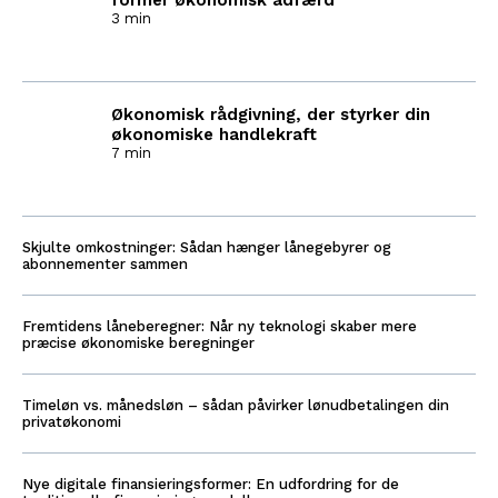
former økonomisk adfærd
3 min
Økonomisk rådgivning, der styrker din
økonomiske handlekraft
7 min
Skjulte omkostninger: Sådan hænger lånegebyrer og
abonnementer sammen
Fremtidens låneberegner: Når ny teknologi skaber mere
præcise økonomiske beregninger
Timeløn vs. månedsløn – sådan påvirker lønudbetalingen din
privatøkonomi
Nye digitale finansieringsformer: En udfordring for de