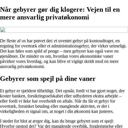
Når gebyrer gør dig klogere: Vejen til en
mere ansvarlig privatøkonomi
De fleste af os har prøvet det: et uventet gebyr på kontoudtoget, en
regning for overtræk eller et administrationsgebyr, der virker urimeligt.
Det kan føles som spild af penge – men gebyrer kan også være en
øjenåbner. De minder os om, hvordan vores økonomiske vaner
påvirker vores hverdag, og kan blive et vigtigt skridt mod en mere
ansvarlig privatøkonomi.
Gebyrer som spejl på dine vaner
Et gebyr er sjældent tilfældigt. Det opstår, fordi vi har gjort noget, der
koster banken, forsikringsselskabet eller udbyderen ekstra arbejde –
eller fordi vi ikke har overholdt en aftale. Når du får et gebyr for
overtræk, forsinket betaling eller manglende aktivitet, er det i
virkeligheden et signal om, at noget i din økonomi kan justeres.
I stedet for blot at ærgre dig, kan du bruge gebyret som et spejl:
Hvorfor opstod det? Var det manglende overblik, forglemmelse eller