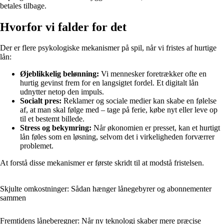
betales tilbage.
Hvorfor vi falder for det
Der er flere psykologiske mekanismer på spil, når vi fristes af hurtige
lån:
Øjeblikkelig belønning:
Vi mennesker foretrækker ofte en
hurtig gevinst frem for en langsigtet fordel. Et digitalt lån
udnytter netop den impuls.
Socialt pres:
Reklamer og sociale medier kan skabe en følelse
af, at man skal følge med – tage på ferie, købe nyt eller leve op
til et bestemt billede.
Stress og bekymring:
Når økonomien er presset, kan et hurtigt
lån føles som en løsning, selvom det i virkeligheden forværrer
problemet.
At forstå disse mekanismer er første skridt til at modstå fristelsen.
Skjulte omkostninger: Sådan hænger lånegebyrer og abonnementer
sammen
Fremtidens låneberegner: Når ny teknologi skaber mere præcise