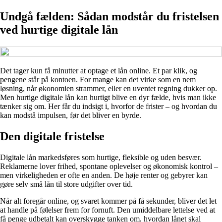
Undgå fælden: Sådan modstår du fristelsen
ved hurtige digitale lån
Det tager kun få minutter at optage et lån online. Et par klik, og
pengene står på kontoen. For mange kan det virke som en nem
løsning, når økonomien strammer, eller en uventet regning dukker op.
Men hurtige digitale lån kan hurtigt blive en dyr fælde, hvis man ikke
tænker sig om. Her får du indsigt i, hvorfor de frister – og hvordan du
kan modstå impulsen, før det bliver en byrde.
Den digitale fristelse
Digitale lån markedsføres som hurtige, fleksible og uden besvær.
Reklamerne lover frihed, spontane oplevelser og økonomisk kontrol –
men virkeligheden er ofte en anden. De høje renter og gebyrer kan
gøre selv små lån til store udgifter over tid.
Når alt foregår online, og svaret kommer på få sekunder, bliver det let
at handle på følelser frem for fornuft. Den umiddelbare lettelse ved at
få penge udbetalt kan overskygge tanken om, hvordan lånet skal