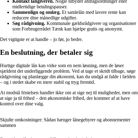
Kontakt långiveren.
Nogle tilbyder afdragsordninger eller
midlertidige betalingspauser.
Sammenlign og omlæg.
Et samlelån med lavere rente kan
reducere dine månedlige udgifter.
Søg rådgivning.
Kommunale gældsrådgivere og organisationer
som Forbrugerrådet Tænk kan hjælpe gratis og anonymt.
Det vigtigste er at handle – jo før, jo bedre.
En beslutning, der betaler sig
Hurtige digitale lån kan virke som en nem løsning, men de løser
sjældent det underliggende problem. Ved at tage et skridt tilbage, søge
rådgivning og planlægge din økonomi, kan du undgå at falde i fælden
– og i stedet skabe en mere stabil og tryg fremtid.
At modstå fristelsen handler ikke om at sige nej til muligheder, men om
at sige ja til frihed – den økonomiske frihed, der kommer af at have
kontrol over dine valg.
Skjulte omkostninger: Sådan hænger lånegebyrer og abonnementer
sammen