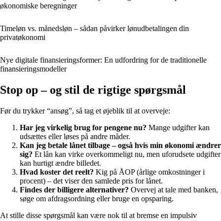
økonomiske beregninger
Timeløn vs. månedsløn – sådan påvirker lønudbetalingen din
privatøkonomi
Nye digitale finansieringsformer: En udfordring for de traditionelle
finansieringsmodeller
Stop op – og stil de rigtige spørgsmål
Før du trykker “ansøg”, så tag et øjeblik til at overveje:
Har jeg virkelig brug for pengene nu?
Mange udgifter kan
udsættes eller løses på andre måder.
Kan jeg betale lånet tilbage – også hvis min økonomi ændrer
sig?
Et lån kan virke overkommeligt nu, men uforudsete udgifter
kan hurtigt ændre billedet.
Hvad koster det reelt?
Kig på ÅOP (årlige omkostninger i
procent) – det viser den samlede pris for lånet.
Findes der billigere alternativer?
Overvej at tale med banken,
søge om afdragsordning eller bruge en opsparing.
At stille disse spørgsmål kan være nok til at bremse en impulsiv